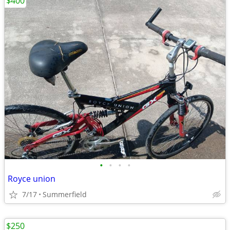
$400
•
•
•
•
Royce union
7/17
Summerfield
$250