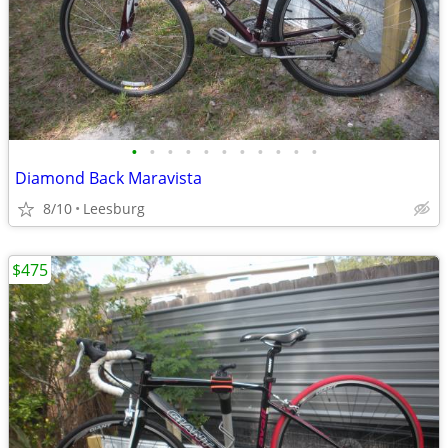
•
•
•
•
•
•
•
•
•
•
•
Diamond Back Maravista
8/10
Leesburg
$475