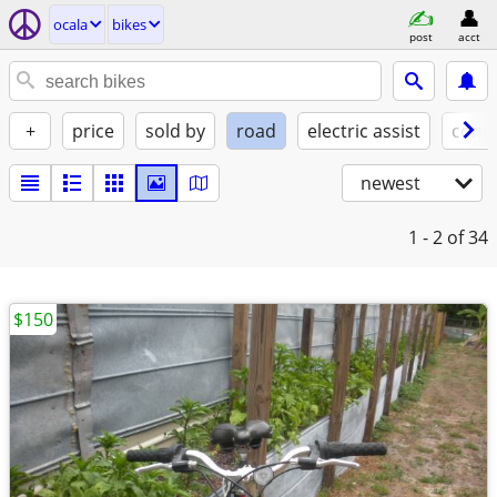
ocala
bikes
post
acct
+
price
sold by
road
electric assist
condi
newest
1 - 2
of 34
$150