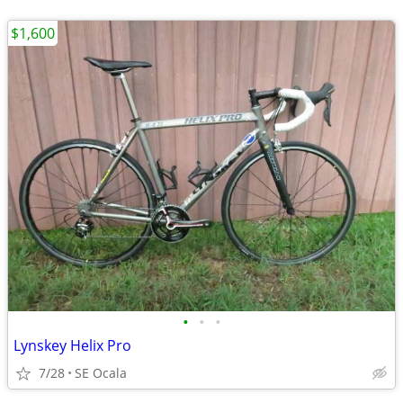
$1,600
•
•
•
Lynskey Helix Pro
7/28
SE Ocala