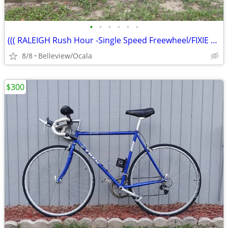
•
•
•
•
•
•
((( RALEIGH Rush Hour -Single Speed Freewheel/FIXIE Road Bike)))
8/8
Belleview/Ocala
$300