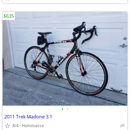
$635
•
•
2011 Trek Madone 3.1
8/4
Homosassa