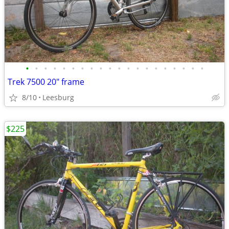
•
•
•
•
•
•
•
•
•
•
•
•
•
•
•
•
•
•
•
•
Trek 7500 20" frame
8/10
Leesburg
$225