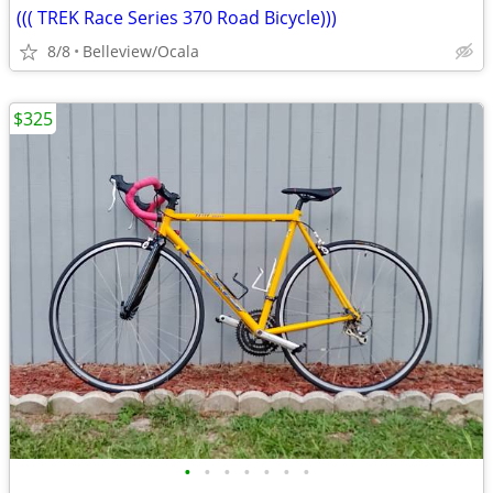
((( TREK Race Series 370 Road Bicycle)))
8/8
Belleview/Ocala
$325
•
•
•
•
•
•
•