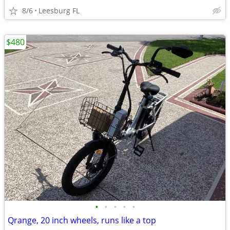
8/6
Leesburg FL
$480
•
•
•
•
•
Qrange, 20 inch wheels, runs like a top