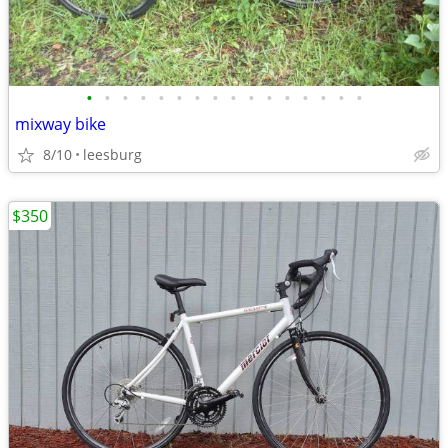
•
•
•
•
•
•
•
•
•
•
•
•
•
•
•
•
mixway bike
8/10
leesburg
$350