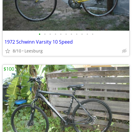
•
•
•
•
•
•
•
•
•
•
•
1972 Schwinn Varsity 10 Speed
8/10
Leesburg
$100