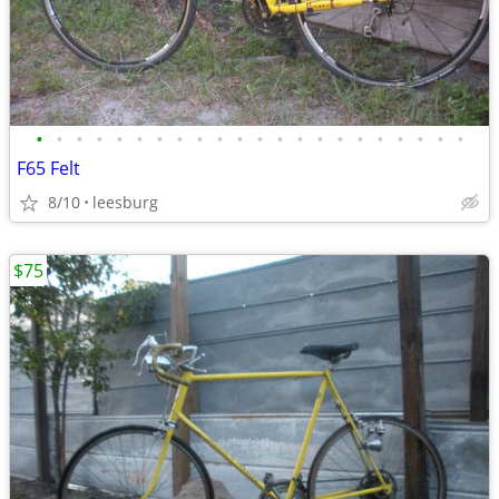
•
•
•
•
•
•
•
•
•
•
•
•
•
•
•
•
•
•
•
•
•
•
F65 Felt
8/10
leesburg
$75