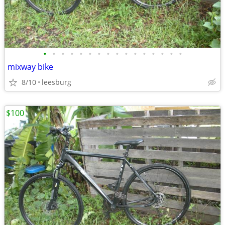
•
•
•
•
•
•
•
•
•
•
•
•
•
•
•
•
mixway bike
8/10
leesburg
$100