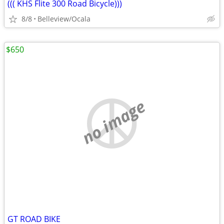
((( KHS Flite 300 Road Bicycle)))
8/8
Belleview/Ocala
$650
no image
GT ROAD BIKE