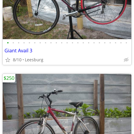
•
•
•
•
•
•
•
•
•
•
•
•
•
•
•
•
•
•
•
•
•
•
•
Giant Avail 3
8/10
Leesburg
$250