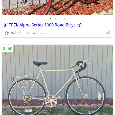
•
•
•
•
((( TREK Alpha Series 1000 Road Bicycle)))
8/8
Belleview/Ocala
$250