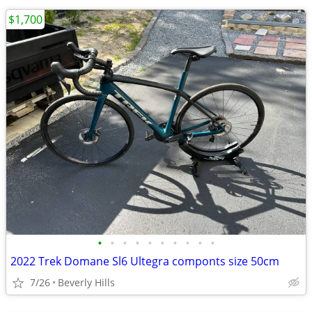
$1,700
•
•
•
•
•
•
•
•
•
•
2022 Trek Domane Sl6 Ultegra componts size 50cm
7/26
Beverly Hills