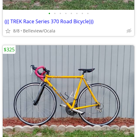
•
•
•
•
•
•
•
•
((( TREK Race Series 370 Road Bicycle)))
8/8
Belleview/Ocala
$325