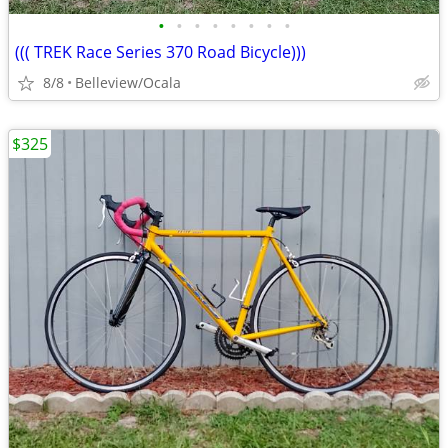
•
•
•
•
•
•
•
•
((( TREK Race Series 370 Road Bicycle)))
8/8
Belleview/Ocala
$325