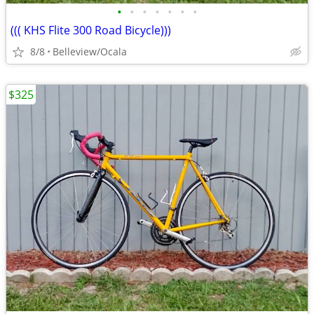
•
•
•
•
•
•
•
((( KHS Flite 300 Road Bicycle)))
8/8
Belleview/Ocala
$325