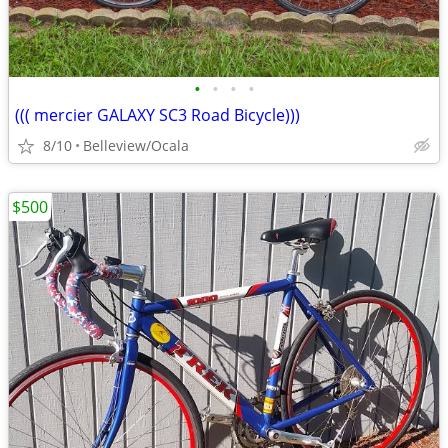
•
•
•
•
((( mercier GALAXY SC3 Road Bicycle)))
8/10
Belleview/Ocala
$500