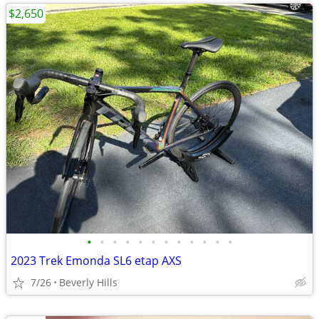
$2,650
•
•
•
•
•
•
•
•
•
•
•
•
2023 Trek Emonda SL6 etap AXS
7/26
Beverly Hills