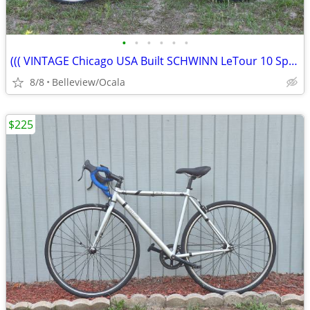
•
•
•
•
•
•
((( VINTAGE Chicago USA Built SCHWINN LeTour 10 Speed)))
8/8
Belleview/Ocala
$225