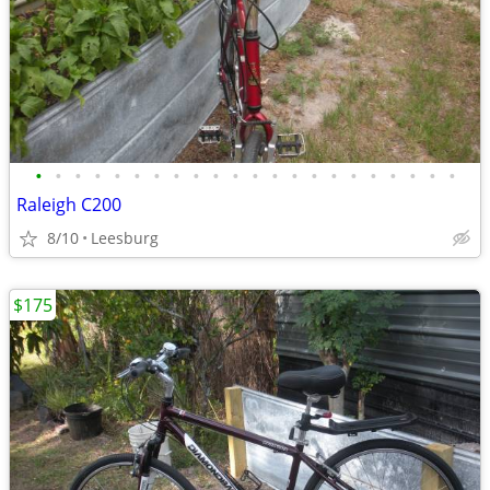
•
•
•
•
•
•
•
•
•
•
•
•
•
•
•
•
•
•
•
•
•
•
Raleigh C200
8/10
Leesburg
$175