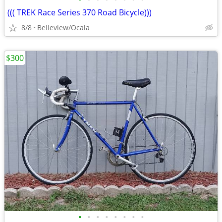
((( TREK Race Series 370 Road Bicycle)))
8/8
Belleview/Ocala
$300
•
•
•
•
•
•
•
•