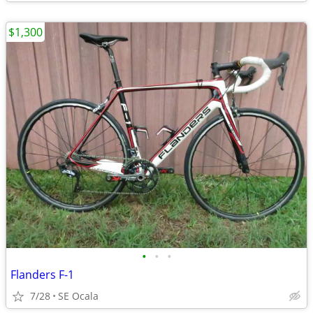
$1,300
•
•
•
Flanders F-1
7/28
SE Ocala