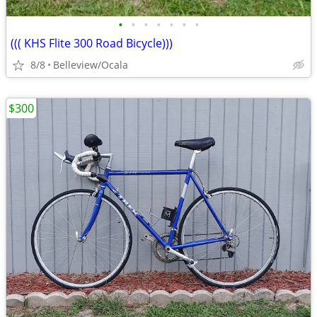
•
•
•
•
•
•
•
((( KHS Flite 300 Road Bicycle)))
8/8
Belleview/Ocala
$300