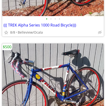
•
•
•
•
((( TREK Alpha Series 1000 Road Bicycle)))
8/8
Belleview/Ocala
$500