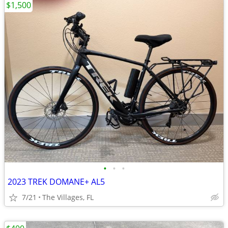
$1,500
•
•
•
2023 TREK DOMANE+ AL5
7/21
The Villages, FL