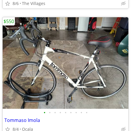
8/6
The Villages
$550
•
•
•
•
•
•
•
•
•
Tommaso Imola
8/4
Ocala