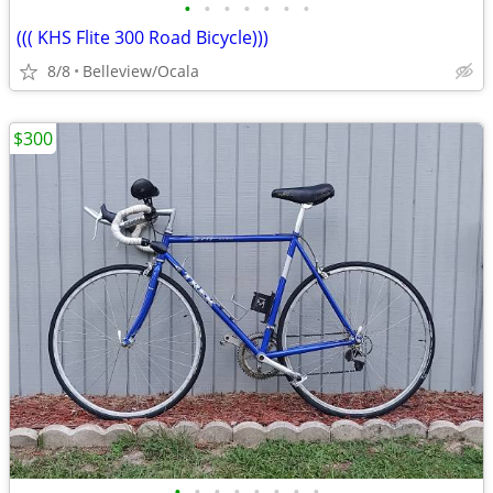
•
•
•
•
•
•
•
((( KHS Flite 300 Road Bicycle)))
8/8
Belleview/Ocala
$300
•
•
•
•
•
•
•
•