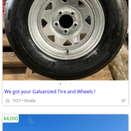
•
•
•
We got your Galvanized Tire and Wheels !
7/27
Ocala
$4,000