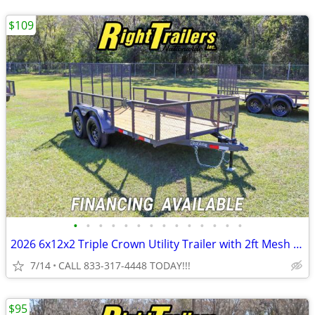
$109
•
•
•
•
•
•
•
•
•
•
•
•
•
•
2026 6x12x2 Triple Crown Utility Trailer with 2ft Mesh Sides
7/14
CALL 833-317-4448 TODAY!!!
$95