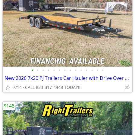
•
•
•
•
•
•
•
•
•
•
•
•
•
•
New 2026 7x20 PJ Trailers Car Hauler with Drive Over Fenders
7/14
CALL 833-317-4448 TODAY!!!
$148