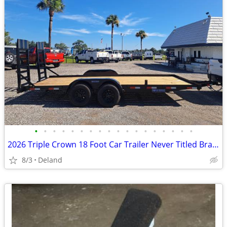
•
•
•
•
•
•
•
•
•
•
•
•
•
•
•
•
•
•
2026 Triple Crown 18 Foot Car Trailer Never Titled Brand New
8/3
Deland