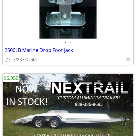
•
•
2500LB Marine Drop Foot Jack
7/28
Ocala
$6,950