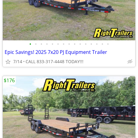
•
•
•
•
•
•
•
•
•
•
•
•
•
•
•
Epic Savings! 2025 7x20 PJ Equipment Trailer
7/14
CALL 833-317-4448 TODAY!!!
$176