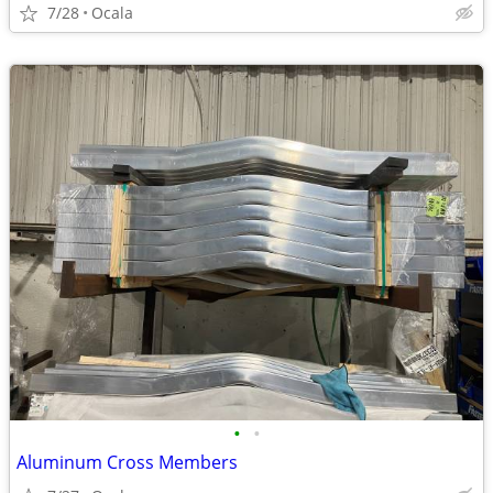
7/28
Ocala
•
•
Aluminum Cross Members