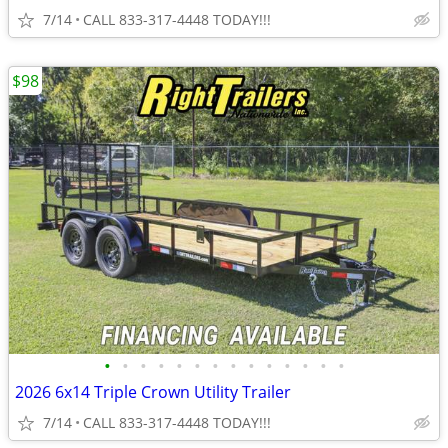
7/14
CALL 833-317-4448 TODAY!!!
$98
•
•
•
•
•
•
•
•
•
•
•
•
•
•
2026 6x14 Triple Crown Utility Trailer
7/14
CALL 833-317-4448 TODAY!!!