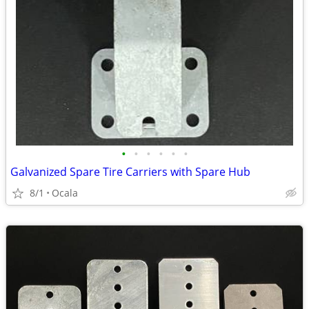
•
•
•
•
•
•
Galvanized Spare Tire Carriers with Spare Hub
8/1
Ocala