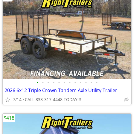
•
•
•
•
•
•
•
•
•
•
•
•
2026 6x12 Triple Crown Tandem Axle Utility Trailer
7/14
CALL 833-317-4448 TODAY!!!
$418