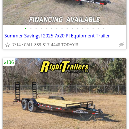
•
•
•
•
•
•
•
•
•
•
•
•
•
•
•
•
Summer Savings! 2025 7x20 PJ Equipment Trailer
7/14
CALL 833-317-4448 TODAY!!!
$136