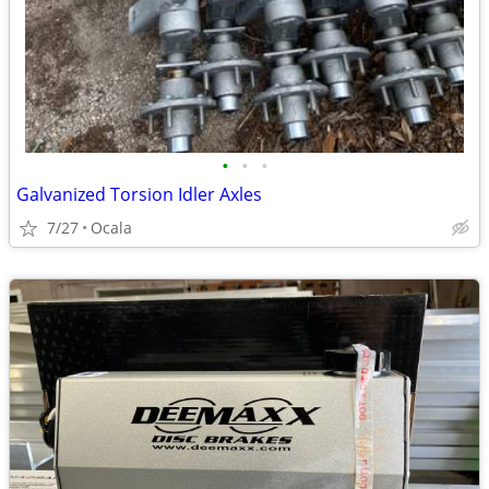
•
•
•
Galvanized Torsion Idler Axles
7/27
Ocala