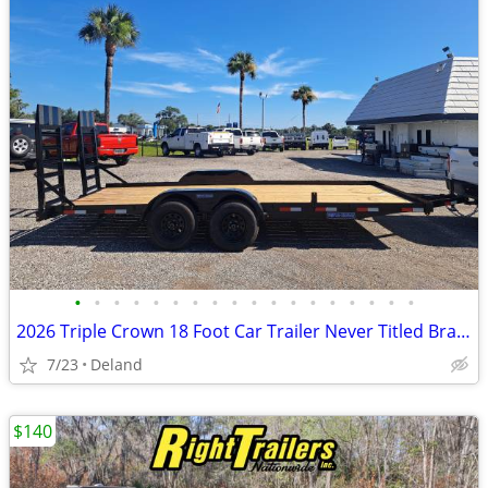
•
•
•
•
•
•
•
•
•
•
•
•
•
•
•
•
•
•
2026 Triple Crown 18 Foot Car Trailer Never Titled Brand New
7/23
Deland
$140