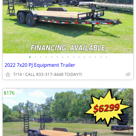
•
•
•
•
•
•
•
•
•
•
•
•
•
•
•
2022 7x20 PJ Equipment Trailer
7/14
CALL 833-317-4448 TODAY!!!
$176