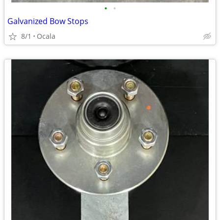
•
•
Galvanized Bow Stops
8/1
Ocala