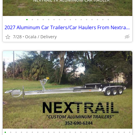
•
•
•
•
•
•
•
•
•
•
•
•
•
•
•
•
2027 Aluminum Car Trailers/Car Haulers From Nextrail (Ocala, Fl)
7/28
Ocala / Delivery
•
•
•
•
•
•
•
•
•
•
•
•
•
•
•
•
•
•
•
•
•
•
•
•