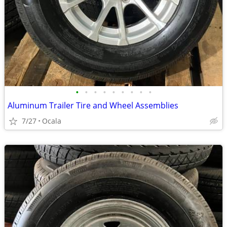
•
•
•
•
•
•
•
•
•
Aluminum Trailer Tire and Wheel Assemblies
7/27
Ocala