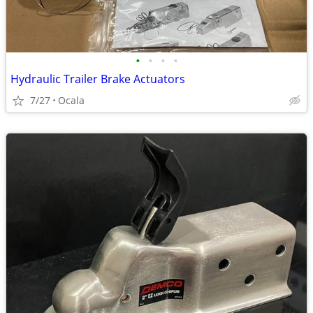
•
•
•
•
Hydraulic Trailer Brake Actuators
7/27
Ocala