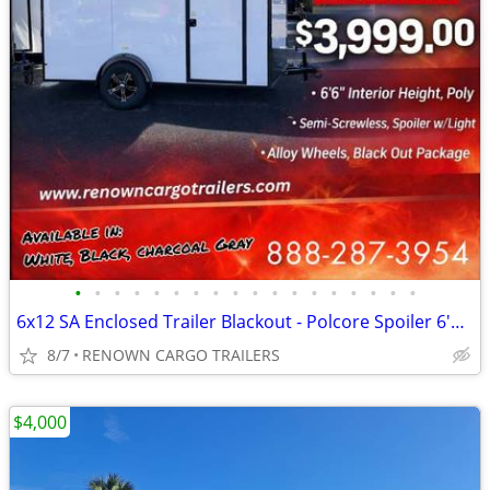
•
•
•
•
•
•
•
•
•
•
•
•
•
•
•
•
•
•
6x12 SA Enclosed Trailer Blackout - Polcore Spoiler 6'6" - Call / Text
8/7
RENOWN CARGO TRAILERS
$4,000