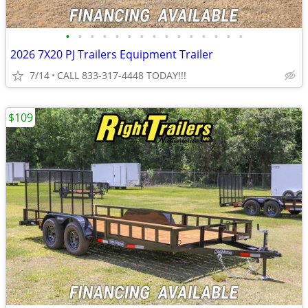
•
•
•
•
•
•
•
•
•
•
•
•
•
•
•
2026 7X20 PJ Trailers Equipment Trailer
7/14
CALL 833-317-4448 TODAY!!!
$109