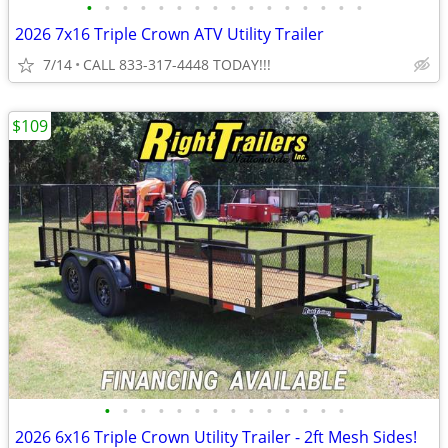
•
•
•
•
•
•
•
•
•
•
•
•
•
•
•
•
2026 7x16 Triple Crown ATV Utility Trailer
7/14
CALL 833-317-4448 TODAY!!!
$109
•
•
•
•
•
•
•
•
•
•
•
•
•
•
2026 6x16 Triple Crown Utility Trailer - 2ft Mesh Sides!