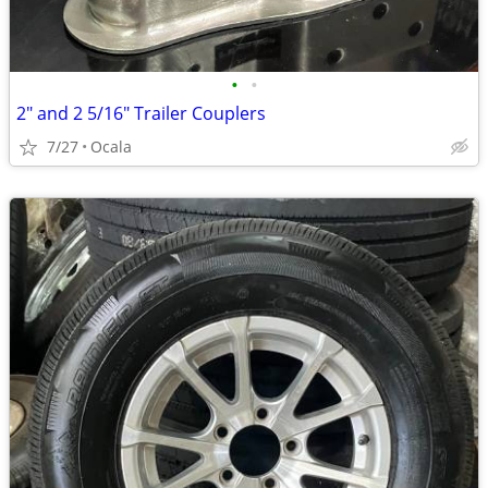
•
•
2" and 2 5/16" Trailer Couplers
7/27
Ocala