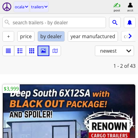
ocala
trailers
post
acct
+
price
by dealer
year manufactured
condi
newest
1 - 2
of 43
$3,999