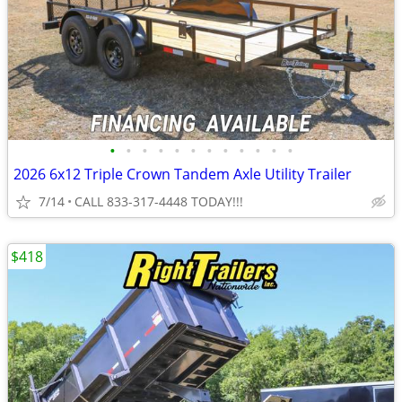
•
•
•
•
•
•
•
•
•
•
•
•
2026 6x12 Triple Crown Tandem Axle Utility Trailer
7/14
CALL 833-317-4448 TODAY!!!
$418