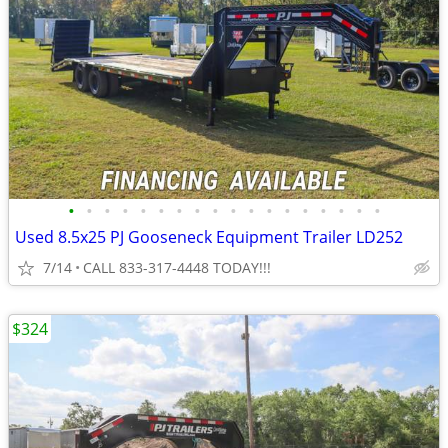
•
•
•
•
•
•
•
•
•
•
•
•
•
•
•
•
•
•
Used 8.5x25 PJ Gooseneck Equipment Trailer LD252
7/14
CALL 833-317-4448 TODAY!!!
$324