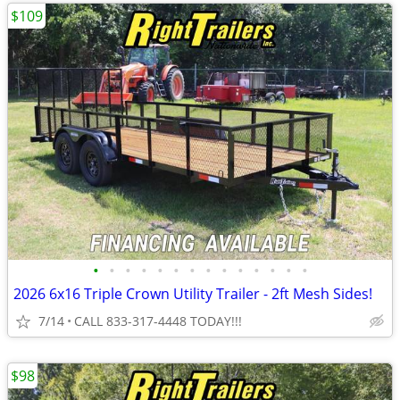
$109
•
•
•
•
•
•
•
•
•
•
•
•
•
•
2026 6x16 Triple Crown Utility Trailer - 2ft Mesh Sides!
7/14
CALL 833-317-4448 TODAY!!!
$98