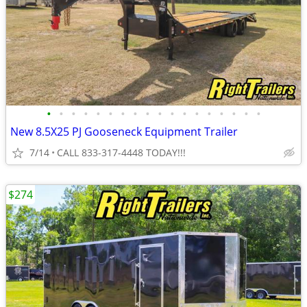
•
•
•
•
•
•
•
•
•
•
•
•
•
•
•
•
•
•
New 8.5X25 PJ Gooseneck Equipment Trailer
7/14
CALL 833-317-4448 TODAY!!!
$274