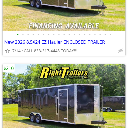
•
•
•
•
•
•
•
•
•
•
•
•
•
•
•
•
•
•
•
New 2026 8.5X24 EZ Hauler ENCLOSED TRAILER
7/14
CALL 833-317-4448 TODAY!!!
$210