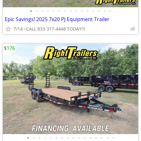
•
•
•
•
•
•
•
•
•
•
•
•
•
•
•
Epic Savings! 2025 7x20 PJ Equipment Trailer
7/14
CALL 833-317-4448 TODAY!!!
$176
•
•
•
•
•
•
•
•
•
•
•
•
•
•
•
•