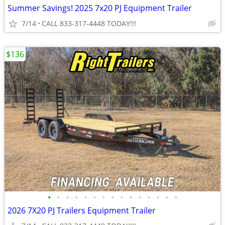
Summer Savings! 2025 7x20 PJ Equipment Trailer
7/14
CALL 833-317-4448 TODAY!!!
$136
•
•
•
•
•
•
•
•
•
•
•
•
•
•
•
2026 7X20 PJ Trailers Equipment Trailer