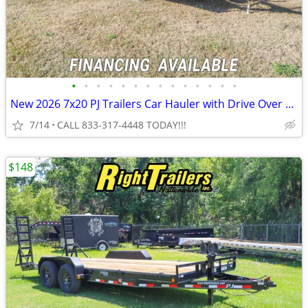
•
•
•
•
•
•
•
•
•
•
•
•
•
•
New 2026 7x20 PJ Trailers Car Hauler with Drive Over Fenders
7/14
CALL 833-317-4448 TODAY!!!
$148