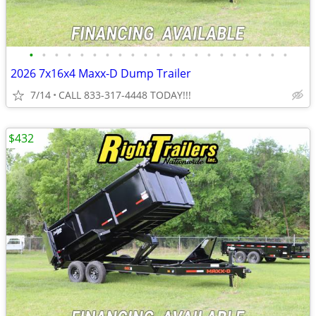
•
•
•
•
•
•
•
•
•
•
•
•
•
•
•
•
•
•
•
•
•
2026 7x16x4 Maxx-D Dump Trailer
7/14
CALL 833-317-4448 TODAY!!!
$432