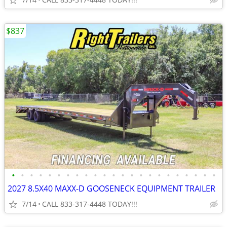
$837
•
•
•
•
•
•
•
•
•
•
•
•
•
•
•
•
•
•
•
•
•
•
•
2027 8.5X40 MAXX-D GOOSENECK EQUIPMENT TRAILER
7/14
CALL 833-317-4448 TODAY!!!