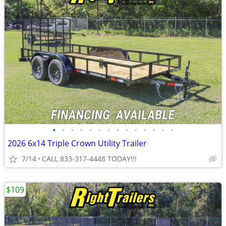
•
•
•
•
•
•
•
•
•
•
•
•
•
•
2026 6x14 Triple Crown Utility Trailer
7/14
CALL 833-317-4448 TODAY!!!
$109