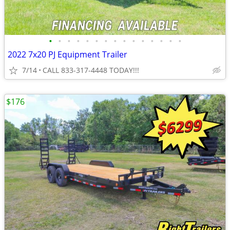
•
•
•
•
•
•
•
•
•
•
•
•
•
•
•
2022 7x20 PJ Equipment Trailer
7/14
CALL 833-317-4448 TODAY!!!
$176