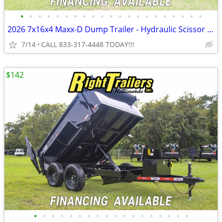
•
•
•
•
•
•
•
•
•
•
•
•
•
•
•
•
•
•
•
•
•
2026 7x16x4 Maxx-D Dump Trailer - Hydraulic Scissor lift
7/14
CALL 833-317-4448 TODAY!!!
$142
•
•
•
•
•
•
•
•
•
•
•
•
•
•
•
•
•
•