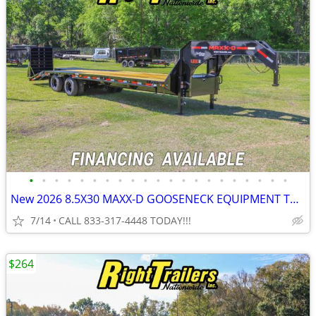
•
•
•
•
•
•
•
•
•
•
•
•
•
•
•
•
•
•
•
•
•
New 2026 8.5X30 MAXX-D GOOSENECK EQUIPMENT TRAILER
7/14
CALL 833-317-4448 TODAY!!!
$264