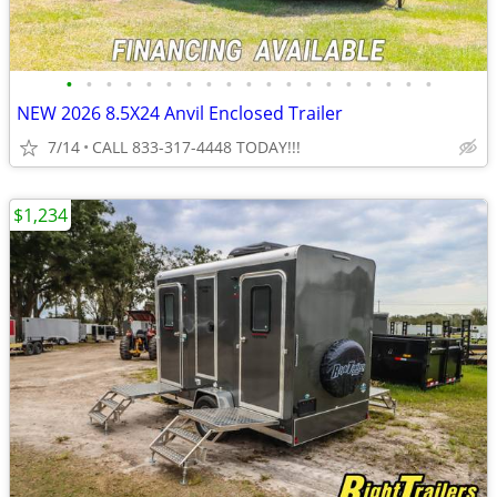
•
•
•
•
•
•
•
•
•
•
•
•
•
•
•
•
•
•
•
NEW 2026 8.5X24 Anvil Enclosed Trailer
7/14
CALL 833-317-4448 TODAY!!!
$1,234