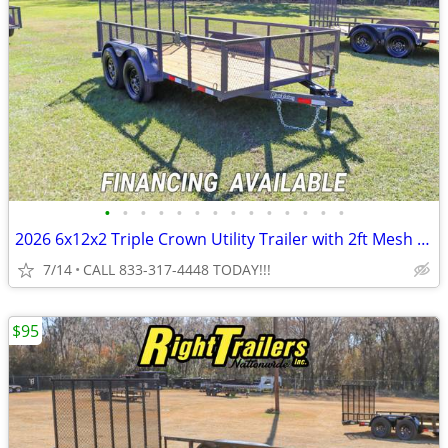
•
•
•
•
•
•
•
•
•
•
•
•
•
•
2026 6x12x2 Triple Crown Utility Trailer with 2ft Mesh Sides
7/14
CALL 833-317-4448 TODAY!!!
$95