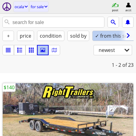
ocala
for sale
post
acct
+
price
condition
sold by
✓ from this seller
newest
1 - 2
of 23
$140