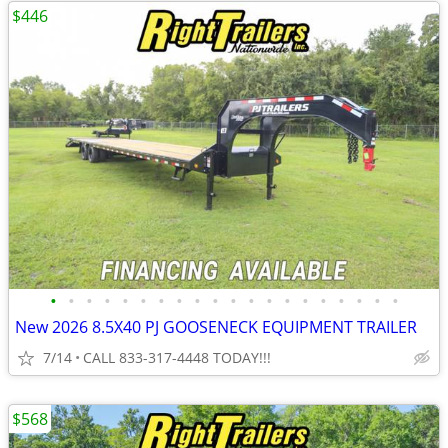
$446
•
•
•
•
•
•
•
•
•
•
•
•
•
•
•
•
•
•
•
•
New 2026 8.5X40 PJ GOOSENECK EQUIPMENT TRAILER
7/14
CALL 833-317-4448 TODAY!!!
$568