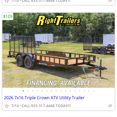
7/14
CALL 833-317-4448 TODAY!!!
$109
•
•
•
•
•
•
•
•
•
•
•
•
•
•
•
•
2026 7x16 Triple Crown ATV Utility Trailer
7/14
CALL 833-317-4448 TODAY!!!