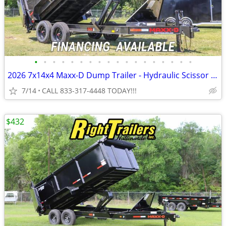
•
•
•
•
•
•
•
•
•
•
•
•
•
•
•
•
•
•
2026 7x14x4 Maxx-D Dump Trailer - Hydraulic Scissor lift
7/14
CALL 833-317-4448 TODAY!!!
$432