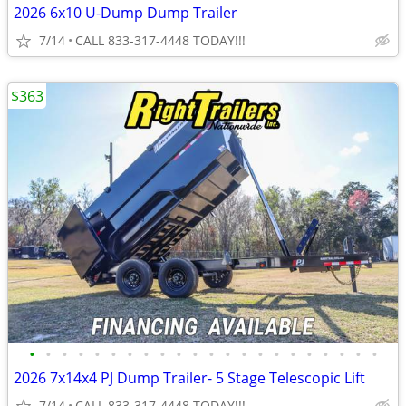
2026 6x10 U-Dump Dump Trailer
7/14
CALL 833-317-4448 TODAY!!!
$363
•
•
•
•
•
•
•
•
•
•
•
•
•
•
•
•
•
•
•
•
•
•
2026 7x14x4 PJ Dump Trailer- 5 Stage Telescopic Lift
7/14
CALL 833-317-4448 TODAY!!!