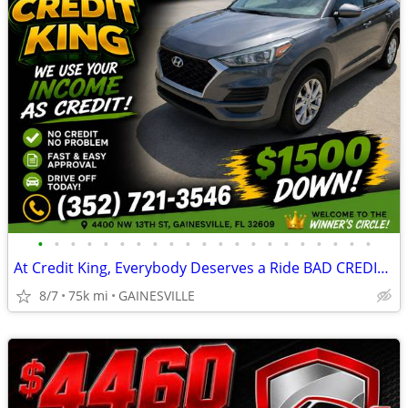
•
•
•
•
•
•
•
•
•
•
•
•
•
•
•
•
•
•
•
•
•
At Credit King, Everybody Deserves a Ride BAD CREDIT OK
8/7
75k mi
GAINESVILLE