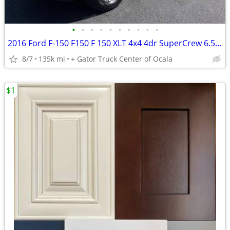
•
•
•
•
•
•
•
•
•
•
2016 Ford F-150 F150 F 150 XLT 4x4 4dr SuperCrew 6.5 ft. SB
8/7
135k mi
+ Gator Truck Center of Ocala
$1