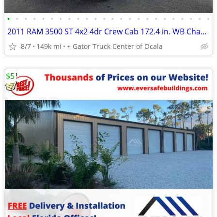
•
•
•
•
•
•
•
•
•
•
•
•
•
•
•
•
•
•
•
•
•
•
•
•
2011 RAM 3500 ST 4x2 4dr Crew Cab 172.4 in. WB Chassis
8/7
149k mi
+ Gator Truck Center of Ocala
$5