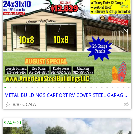
•
•
•
•
•
•
•
•
•
•
•
•
•
•
•
•
•
•
•
•
•
•
•
•
METAL BUILDINGS CARPORT RV COVER STEEL GARAGE POLE BARN METAL BUILDING
8/8
OCALA
$24,900