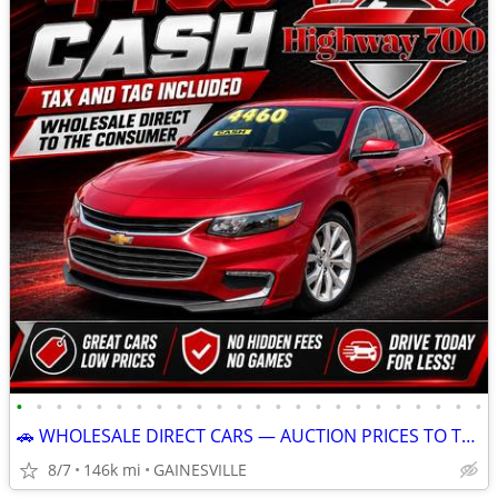
•
•
•
•
•
•
•
•
•
•
•
•
•
•
•
•
•
•
•
•
•
•
•
•
🚗 WHOLESALE DIRECT CARS — AUCTION PRICES TO THE PUBLIC! 🚗
8/7
146k mi
GAINESVILLE