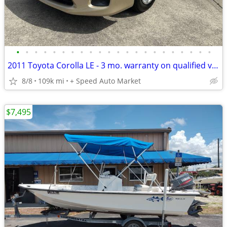
•
•
•
•
•
•
•
•
•
•
•
•
•
•
•
•
•
•
•
•
•
•
2011 Toyota Corolla LE - 3 mo. warranty on qualified vehicles
8/8
109k mi
+ Speed Auto Market
$7,495