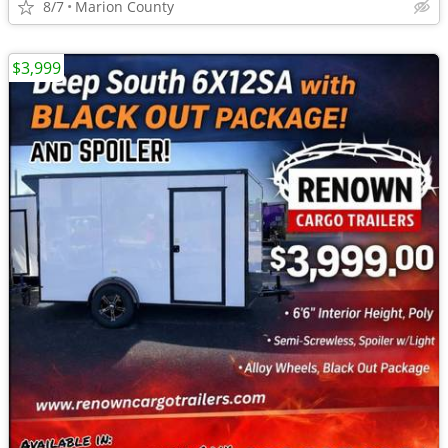
8/7
Marion County
$3,999