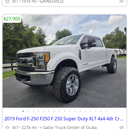
8/7
101k mi
GAINESVILLE
$27,900
•
•
•
•
•
•
•
•
•
•
•
•
•
•
•
•
•
2019 Ford F-250 F250 F 250 Super Duty XLT 4x4 4dr Crew Cab 6.8 ft. SB Pickup
8/7
227k mi
+ Gator Truck Center of Ocala