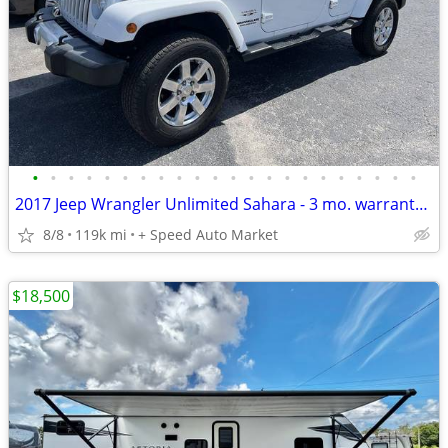
•
•
•
•
•
•
•
•
•
•
•
•
•
•
•
•
•
•
•
•
•
•
2017 Jeep Wrangler Unlimited Sahara - 3 mo. warranty on qualified vehicles
8/8
119k mi
+ Speed Auto Market
$18,500