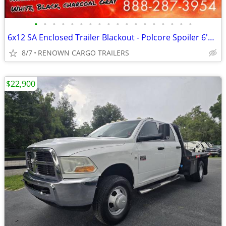
•
•
•
•
•
•
•
•
•
•
•
•
•
•
•
•
•
•
6x12 SA Enclosed Trailer Blackout - Polcore Spoiler 6'6" - Call / Text
8/7
RENOWN CARGO TRAILERS
$22,900