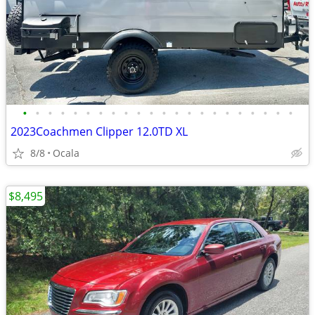
•
•
•
•
•
•
•
•
•
•
•
•
•
•
•
•
•
•
•
•
•
•
2023Coachmen Clipper 12.0TD XL
8/8
Ocala
$8,495