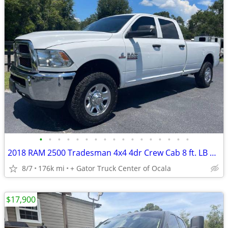
•
•
•
•
•
•
•
•
•
•
•
•
•
•
•
•
•
2018 RAM 2500 Tradesman 4x4 4dr Crew Cab 8 ft. LB Pickup
8/7
176k mi
+ Gator Truck Center of Ocala
$17,900