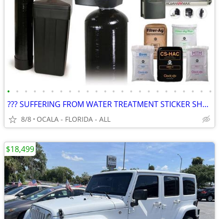
•
•
•
•
•
•
•
•
•
•
•
•
•
•
•
•
•
•
•
•
•
•
•
•
??? SUFFERING FROM WATER TREATMENT STICKER SHOCK ??? WE CAN HELP !!!
8/8
OCALA - FLORIDA - ALL
$18,499