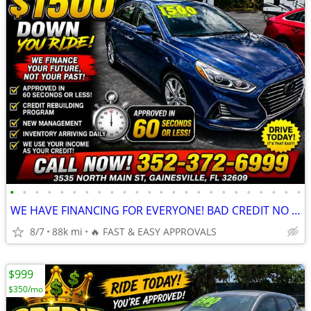
•
•
•
•
•
•
•
•
•
•
•
•
•
•
•
•
•
•
•
•
•
•
•
•
WE HAVE FINANCING FOR EVERYONE! BAD CREDIT NO PROBLEM! 352-372-6999
8/7
88k mi
🔥 FAST & EASY APPROVALS
$999
$350/mo