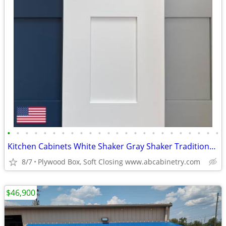
•
•
•
•
•
•
•
•
•
•
•
•
•
•
•
•
•
•
•
•
•
•
•
•
Kitchen Cabinets White Shaker Gray Shaker Traditional Raised Panel
8/7
Plywood Box, Soft Closing www.abcabinetry.com
$46,900