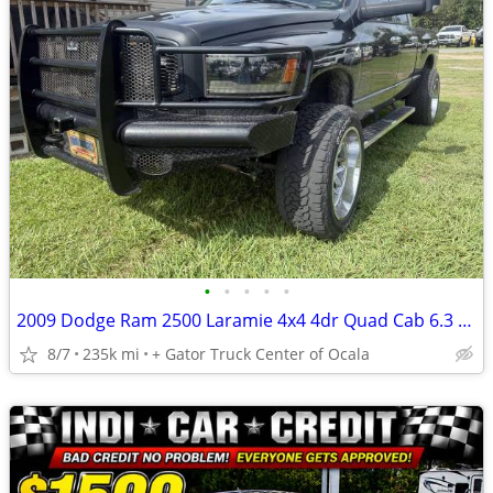
•
•
•
•
•
2009 Dodge Ram 2500 Laramie 4x4 4dr Quad Cab 6.3 ft. SB Pickup
8/7
235k mi
+ Gator Truck Center of Ocala