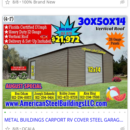
8/8
100% Brand New
•
•
•
•
•
•
•
•
•
•
•
•
•
•
•
•
•
•
•
•
•
•
•
•
METAL BUILDINGS CARPORT RV COVER STEEL GARAGE POLE BARN METAL BUILDING
8/8
OCALA