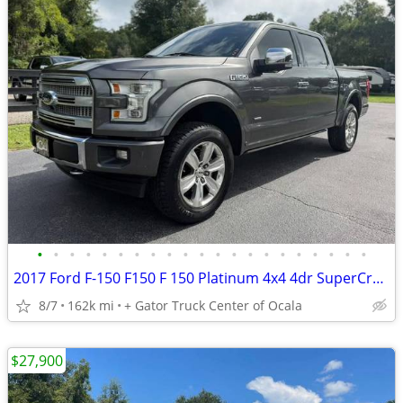
•
•
•
•
•
•
•
•
•
•
•
•
•
•
•
•
•
•
•
•
•
2017 Ford F-150 F150 F 150 Platinum 4x4 4dr SuperCrew 5.5 ft. SB
8/7
162k mi
+ Gator Truck Center of Ocala
$27,900