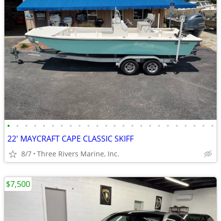
•
•
•
•
•
•
•
•
•
•
•
•
•
•
•
•
•
•
•
•
•
•
•
•
22' MAYCRAFT CAPE CLASSIC SKIFF
8/7
Three Rivers Marine, Inc.
$7,500