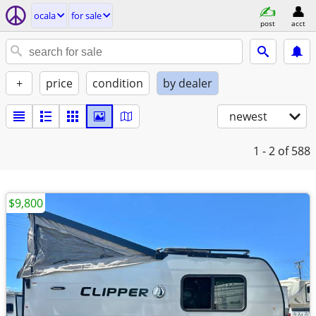
ocala
for sale
post
acct
+
price
condition
by dealer
newest
1 - 2
of 588
$9,800