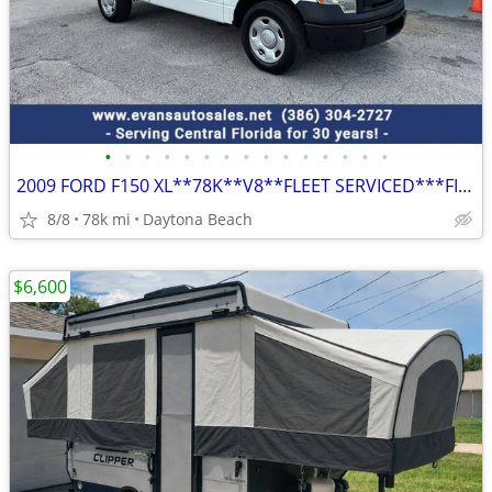
•
•
•
•
•
•
•
•
•
•
•
•
•
•
•
2009 FORD F150 XL**78K**V8**FLEET SERVICED***FINANCING***CLEAN***
8/8
78k mi
Daytona Beach
$6,600