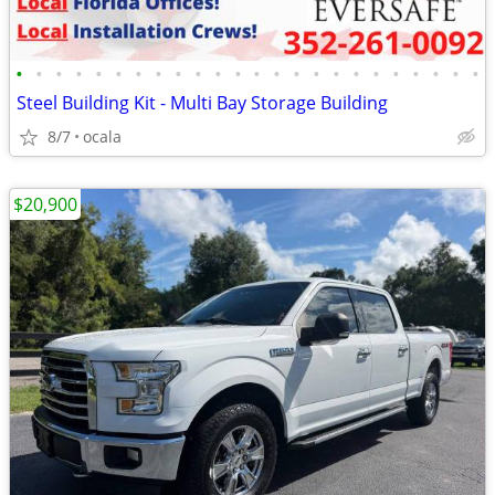
•
•
•
•
•
•
•
•
•
•
•
•
•
•
•
•
•
•
•
•
•
•
•
•
Steel Building Kit - Multi Bay Storage Building
8/7
ocala
$20,900