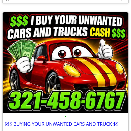
•
$$$ BUYING YOUR UNWANTED CARS AND TRUCK $$