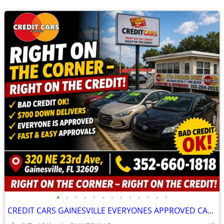
•
•
•
•
•
•
•
•
•
•
•
•
•
CREDIT CARS GAINESVILLE EVERYONES APPROVED CALL NOW