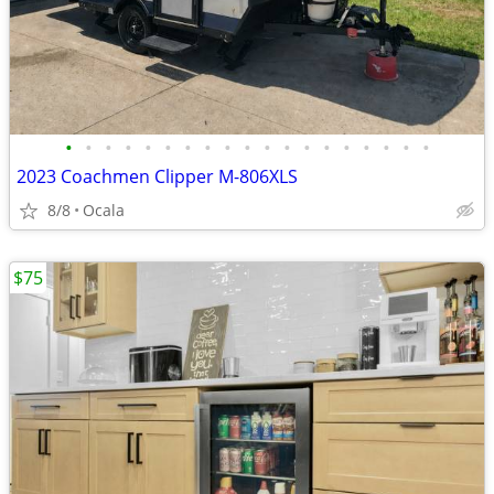
•
•
•
•
•
•
•
•
•
•
•
•
•
•
•
•
•
•
•
2023 Coachmen Clipper M-806XLS
8/8
Ocala
$75