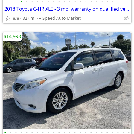
•
•
•
•
•
•
•
•
•
•
•
•
•
•
•
•
•
•
2018 Toyota C-HR XLE - 3 mo. warranty on qualified vehicles
8/8
82k mi
+ Speed Auto Market
$14,998
•
•
•
•
•
•
•
•
•
•
•
•
•
•
•
•
•
•
•
•
•
•
•
•