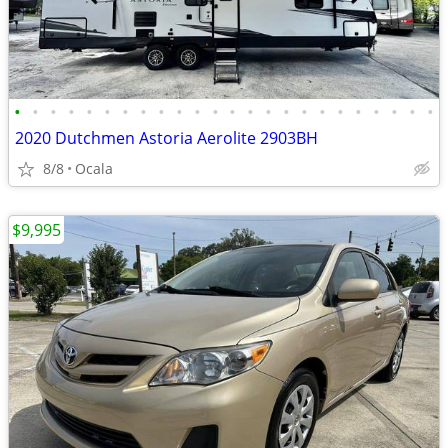
•
•
•
•
•
•
•
•
•
•
•
•
•
•
•
•
•
•
•
•
•
•
•
•
2020 Dutchmen Astoria Aerolite 2903BH
8/8
Ocala
$9,995