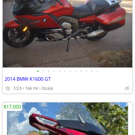
•
•
•
•
•
•
•
•
•
•
•
•
2014 BMW K1600 GT
7/23
16k mi
Ocala
$17,000