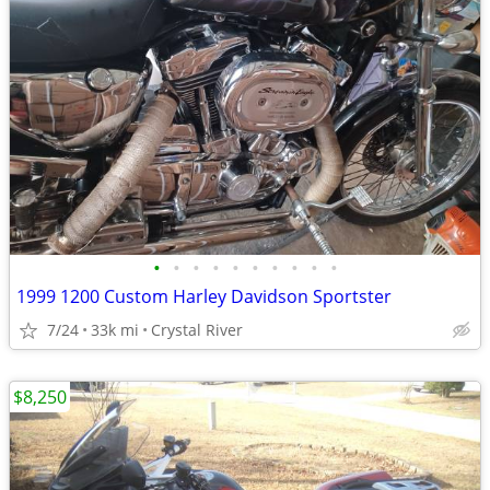
•
•
•
•
•
•
•
•
•
•
1999 1200 Custom Harley Davidson Sportster
7/24
33k mi
Crystal River
$8,250