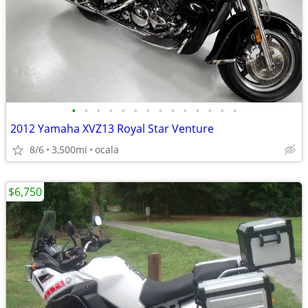
•
•
•
•
•
•
•
•
•
•
•
•
•
•
2012 Yamaha XVZ13 Royal Star Venture
8/6
3,500mi
ocala
$6,750