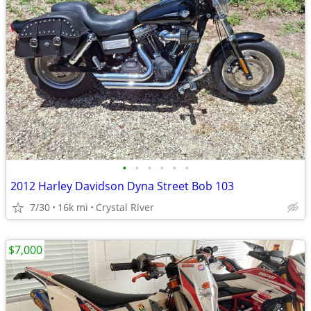
•
•
•
•
•
•
2012 Harley Davidson Dyna Street Bob 103
7/30
16k mi
Crystal River
$7,000