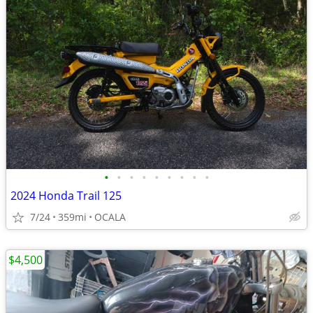
•
•
•
•
•
•
•
•
•
2024 Honda Trail 125
7/24
359mi
OCALA
$4,500