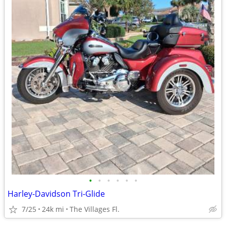
•
•
•
•
•
•
Harley-Davidson Tri-Glide
7/25
24k mi
The Villages Fl.