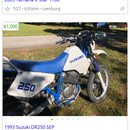
7/27
9,356mi
Leesburg
$1,000
•
•
•
•
•
•
1993 Suzuki DR250 SEP