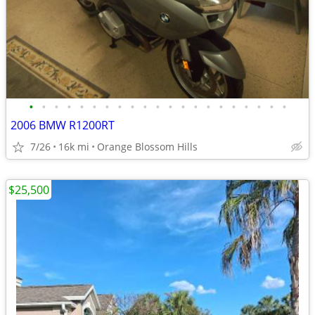
•
•
•
•
•
•
•
•
•
•
•
•
•
•
•
•
•
•
•
•
•
2006 BMW R1200RT
7/26
16k mi
Orange Blossom Hills
$25,500