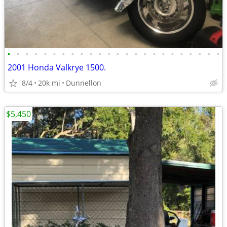
•
•
•
•
•
•
•
•
•
•
•
•
•
•
•
•
•
•
•
•
•
•
•
•
2001 Honda Valkrye 1500.
8/4
20k mi
Dunnellon
$5,450