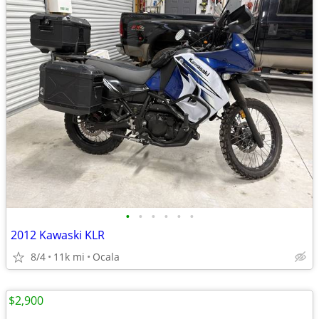
•
•
•
•
•
•
2012 Kawaski KLR
8/4
11k mi
Ocala
$2,900