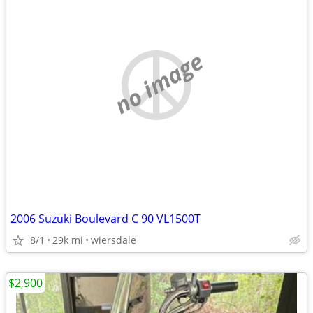
no image
2006 Suzuki Boulevard C 90 VL1500T
8/1
29k mi
wiersdale
$2,900