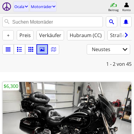
Ocala
Motorräder
Beitrag
Konto
+
Preis
Verkäufer
Hubraum (CC)
Straßenzu
Neustes
1 - 2
von 45
$6,300