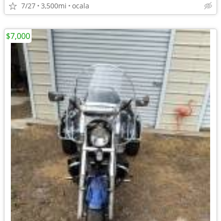
7/27
3,500mi
ocala
$7,000