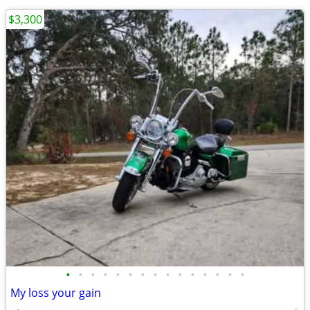
$3,300
•
•
•
•
•
•
•
•
•
•
•
•
•
•
•
My loss your gain