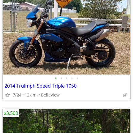
•
•
•
•
•
2014 Truimph Speed Triple 1050
7/24
12k mi
Belleview
$3,500