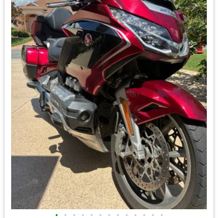
•
•
•
•
•
•
•
•
•
•
•
•
•