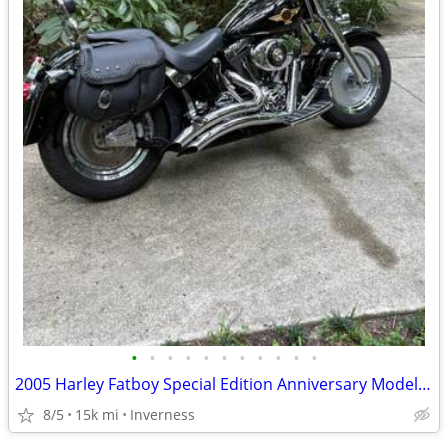
•
•
•
•
•
•
•
•
•
•
•
2005 Harley Fatboy Special Edition Anniversary Model (Private Owner)
8/5
15k mi
Inverness