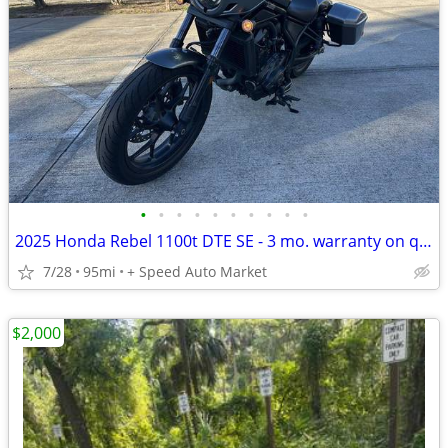
•
•
•
•
•
•
•
•
•
•
2025 Honda Rebel 1100t DTE SE - 3 mo. warranty on qualified vehicles
7/28
95mi
+ Speed Auto Market
$2,000