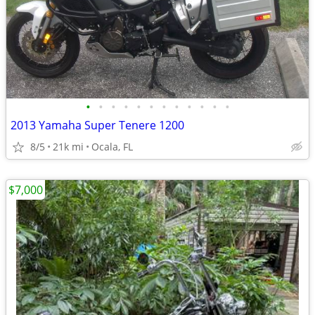
•
•
•
•
•
•
•
•
•
•
•
•
2013 Yamaha Super Tenere 1200
8/5
21k mi
Ocala, FL
$7,000