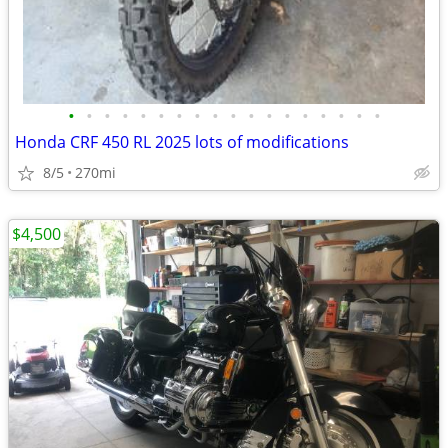
•
•
•
•
•
•
•
•
•
•
•
•
•
•
•
•
•
•
Honda CRF 450 RL 2025 lots of modifications
8/5
270mi
$4,500