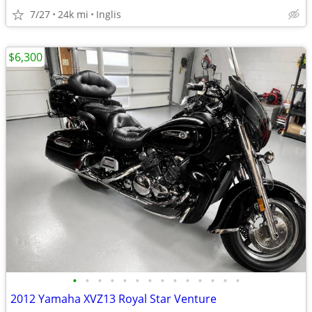
7/27
24k mi
Inglis
$6,300
•
•
•
•
•
•
•
•
•
•
•
•
•
•
2012 Yamaha XVZ13 Royal Star Venture