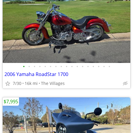
•
•
•
•
•
•
•
•
•
•
•
•
•
•
•
•
•
2006 Yamaha RoadStar 1700
7/30
16k mi
The Villages
$7,995