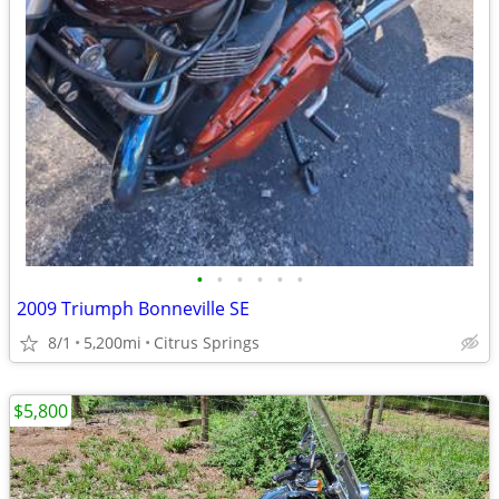
•
•
•
•
•
•
2009 Triumph Bonneville SE
8/1
5,200mi
Citrus Springs
$5,800