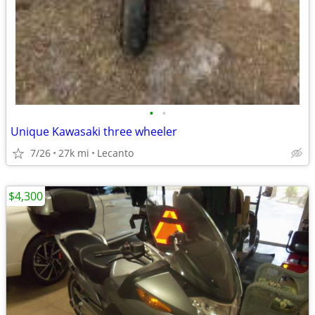
•
•
Unique Kawasaki three wheeler
7/26
27k mi
Lecanto
$4,300