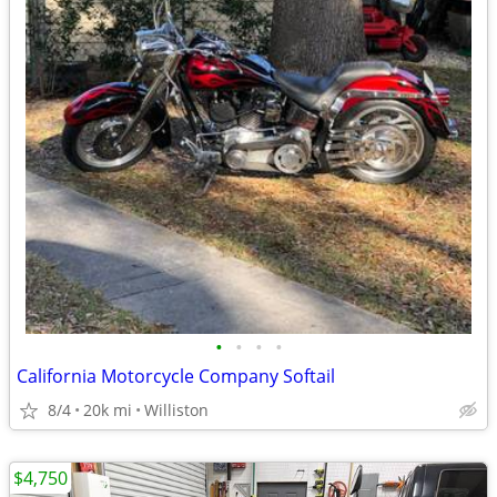
•
•
•
•
California Motorcycle Company Softail
8/4
20k mi
Williston
$4,750