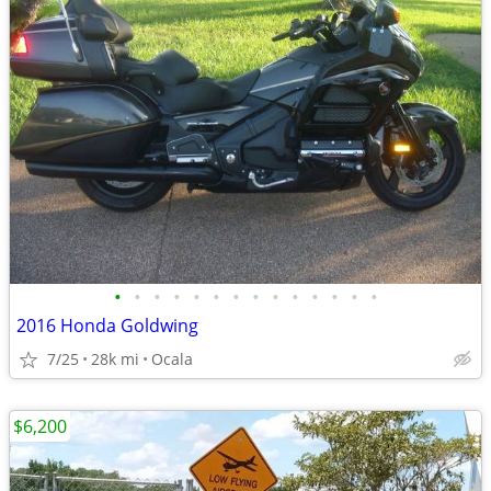
•
•
•
•
•
•
•
•
•
•
•
•
•
•
2016 Honda Goldwing
7/25
28k mi
Ocala
$6,200