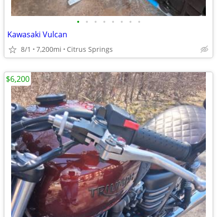
•
•
•
•
•
•
•
•
Kawasaki Vulcan
8/1
7,200mi
Citrus Springs
$6,200