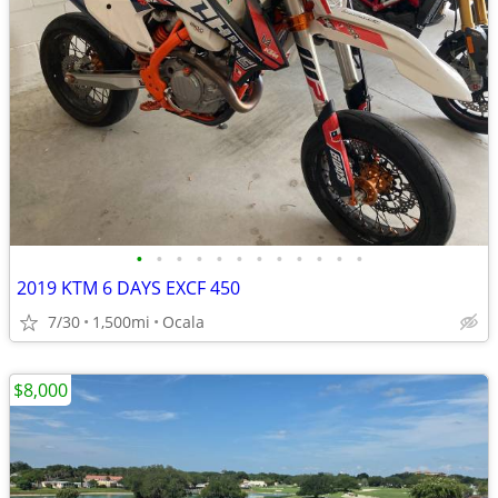
•
•
•
•
•
•
•
•
•
•
•
•
2019 KTM 6 DAYS EXCF 450
7/30
1,500mi
Ocala
$8,000