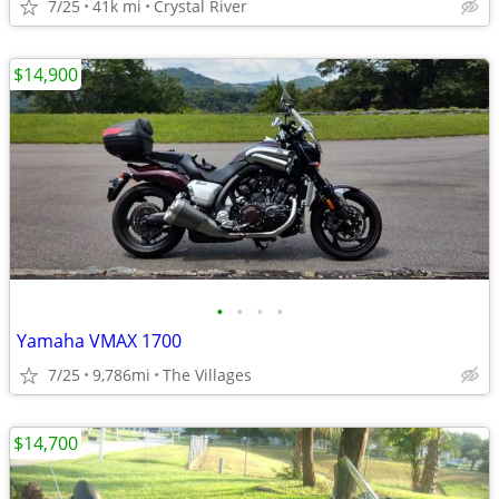
7/25
41k mi
Crystal River
$14,900
•
•
•
•
Yamaha VMAX 1700
7/25
9,786mi
The Villages
$14,700