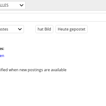
ALLES
stes
hat Bild
Heute gepostet
es:
hen
ified when new postings are available