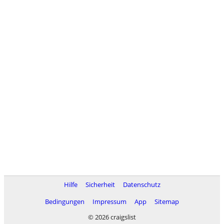
Hilfe
Sicherheit
Datenschutz
Bedingungen
Impressum
App
Sitemap
© 2026 craigslist