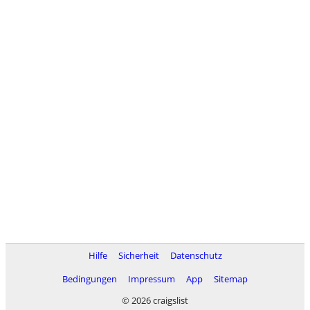
Hilfe
Sicherheit
Datenschutz
Bedingungen
Impressum
App
Sitemap
© 2026 craigslist