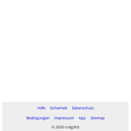
Hilfe
Sicherheit
Datenschutz
Bedingungen
Impressum
App
Sitemap
© 2026 craigslist