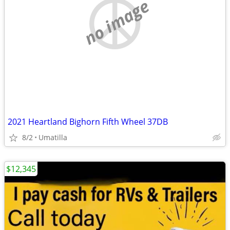
no image
2021 Heartland Bighorn Fifth Wheel 37DB
8/2
Umatilla
$12,345