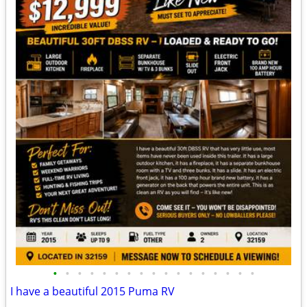
•
•
•
•
•
•
•
•
•
•
•
•
•
•
•
•
•
I have a beautiful 2015 Puma RV