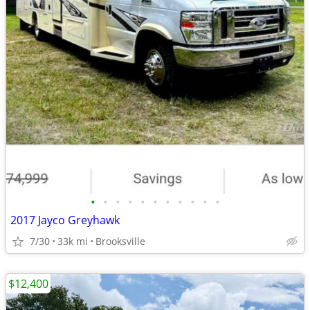
•
•
•
•
•
•
•
•
•
•
•
2017 Jayco Greyhawk
7/30
33k mi
Brooksville
$12,400