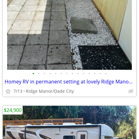
•
•
•
•
•
•
•
•
•
•
•
•
•
•
Homey RV in permanent setting at lovely Ridge Manor Campground
7/13
Ridge Manor/Dade City
$24,900