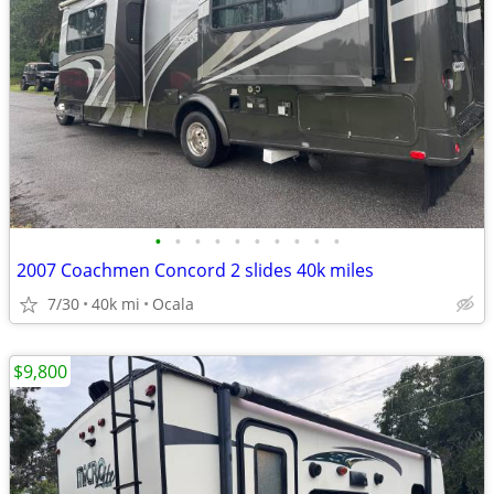
•
•
•
•
•
•
•
•
•
•
2007 Coachmen Concord 2 slides 40k miles
7/30
40k mi
Ocala
$9,800