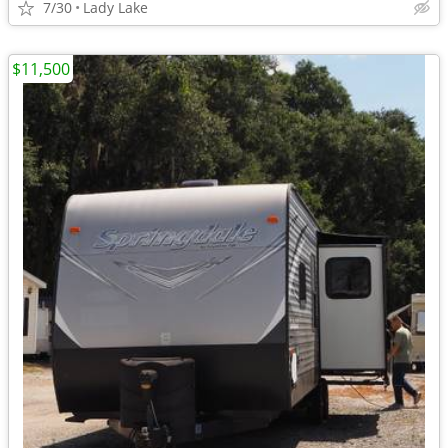
7/30
Lady Lake
$11,500