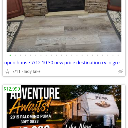
•
•
•
•
•
•
•
•
•
•
•
•
•
•
•
•
•
•
•
•
•
•
open house 7/12 10:30 new price destination rv in great rv resort
7/11
lady lake
$12,999