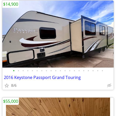
$14,900
•
•
•
•
•
•
•
•
•
•
•
•
•
•
•
•
•
•
•
•
2016 Keystone Passport Grand Touring
8/6
$55,000