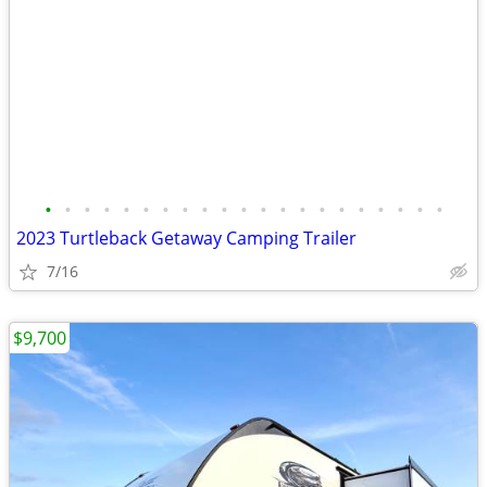
•
•
•
•
•
•
•
•
•
•
•
•
•
•
•
•
•
•
•
•
•
2023 Turtleback Getaway Camping Trailer
7/16
$9,700