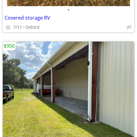
•
Covered storage RV
7/11
Oxford
$950