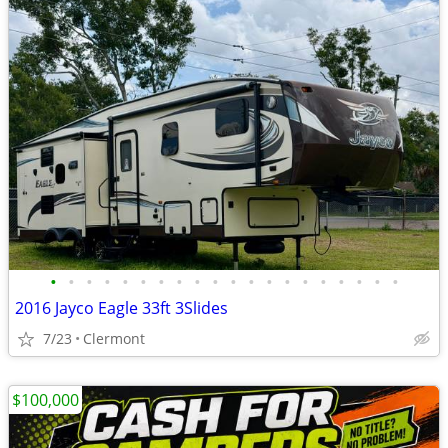
•
•
•
•
•
•
•
•
•
•
•
•
•
•
•
•
•
•
•
•
2016 Jayco Eagle 33ft 3Slides
7/23
Clermont
$100,000