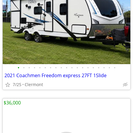
•
•
•
•
•
•
•
•
•
•
•
•
•
•
•
•
•
•
•
2021 Coachmen Freedom express 27FT 1Slide
7/25
Clermont
$36,000