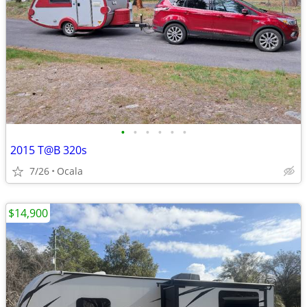
•
•
•
•
•
•
2015 T@B 320s
7/26
Ocala
$14,900