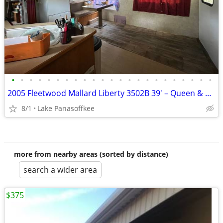
•
•
•
•
•
•
•
•
•
•
•
•
•
•
•
•
•
•
•
•
•
•
•
2005 Fleetwood Mallard Liberty 3502B 39' – Queen & Bunkhouse
8/1
Lake Panasoffkee
more from nearby areas (sorted by distance)
search a wider area
$375