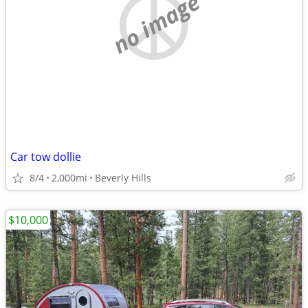
no image
Car tow dollie
8/4
2,000mi
Beverly Hills
$10,000