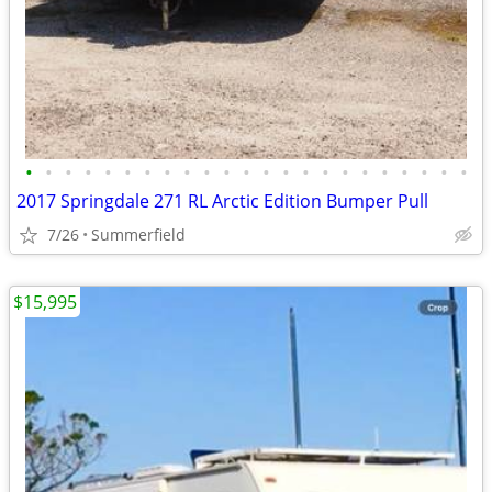
•
•
•
•
•
•
•
•
•
•
•
•
•
•
•
•
•
•
•
•
•
•
•
2017 Springdale 271 RL Arctic Edition Bumper Pull
7/26
Summerfield
$15,995