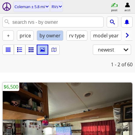
Coleman ± 5.8 mi
RVs
post
acct
+
price
by owner
rv type
model year
con
newest
1 - 2
of 60
$6,500