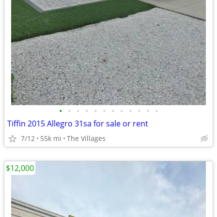
•
•
•
•
•
•
•
•
•
•
•
•
Tiffin 2015 Allegro 31sa for sale or rent
7/12
55k mi
The Villages
$12,000