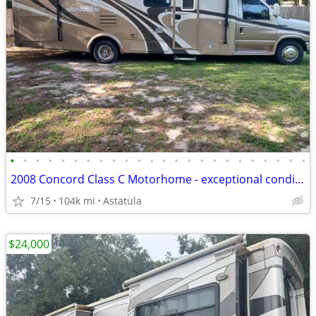
•
•
•
•
•
•
•
•
•
•
•
•
•
•
•
•
•
•
•
•
•
•
•
•
2008 Concord Class C Motorhome - exceptional condition!
7/15
104k mi
Astatula
$24,000