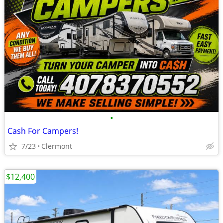
•
Cash For Campers!
7/23
Clermont
$12,400