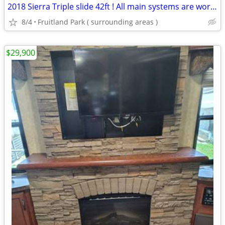
2018 Sierra Triple slide 42ft ! All main systems are working
8/4
Fruitland Park ( surrounding areas )
$29,900