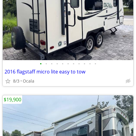
•
•
•
•
•
•
•
•
•
•
•
2016 flagstaff micro lite easy to tow
8/3
Ocala
$19,900