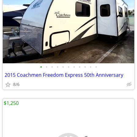
•
•
•
•
•
•
•
•
•
•
•
2015 Coachmen Freedom Express 50th Anniversary
8/6
$1,250