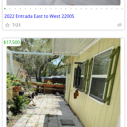
•
•
•
•
•
•
•
•
•
•
•
•
•
•
•
•
•
•
•
•
•
•
•
•
2022 Entrada East to West 2200S
7/23
$17,500