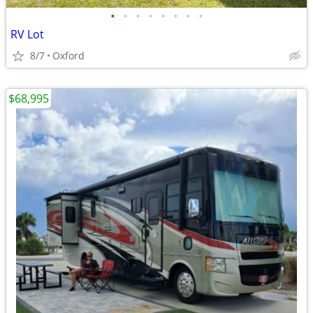
•
•
•
•
•
•
•
•
RV Lot
8/7
Oxford
$68,995