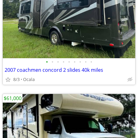
•
•
•
•
•
•
•
•
•
2007 coachmen concord 2 slides 40k miles
8/3
Ocala
$61,000