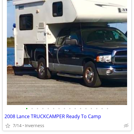
•
•
•
•
•
•
•
•
•
•
•
•
•
•
•
•
2008 Lance TRUCKCAMPER Ready To Camp
7/14
Inverness