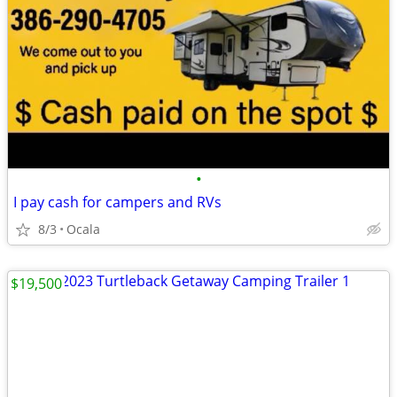
•
I pay cash for campers and RVs
8/3
Ocala
$19,500